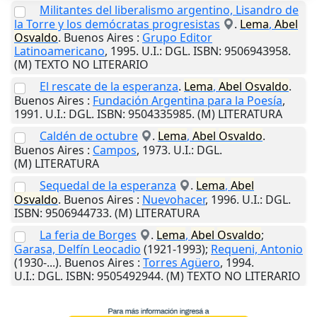
Militantes del liberalismo argentino, Lisandro de
la Torre y los demócratas progresistas
.
Lema
,
Abel
Osvaldo
.
Buenos Aires
:
Grupo Editor
Latinoamericano
,
1995
.
U.I.
: DGL. ISBN: 9506943958.
(M) TEXTO NO LITERARIO
El rescate de la esperanza
.
Lema
,
Abel
Osvaldo
.
Buenos Aires
:
Fundación Argentina para la Poesía
,
1991
.
U.I.
: DGL. ISBN: 9504335985. (M) LITERATURA
Caldén de octubre
.
Lema
,
Abel
Osvaldo
.
Buenos Aires
:
Campos
,
1973
.
U.I.
: DGL.
(M) LITERATURA
Sequedal de la esperanza
.
Lema
,
Abel
Osvaldo
.
Buenos Aires
:
Nuevohacer
,
1996
.
U.I.
: DGL.
ISBN: 9506944733. (M) LITERATURA
La feria de Borges
.
Lema
,
Abel
Osvaldo
;
Garasa, Delfín Leocadio
(1921-1993);
Requeni, Antonio
(1930-...).
Buenos Aires
:
Torres Agüero
,
1994
.
U.I.
: DGL. ISBN: 9505492944. (M) TEXTO NO LITERARIO