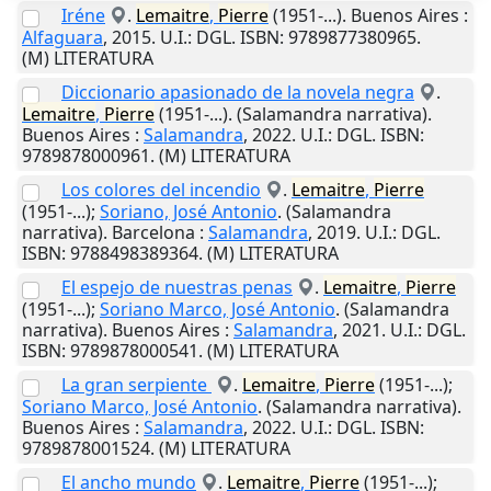
Iréne
.
Lemaitre
,
Pierre
(1951-...).
Buenos Aires
:
Alfaguara
,
2015
.
U.I.
: DGL. ISBN: 9789877380965.
(M) LITERATURA
Diccionario apasionado de la novela negra
.
Lemaitre
,
Pierre
(1951-...). (Salamandra narrativa).
Buenos Aires
:
Salamandra
,
2022
.
U.I.
: DGL. ISBN:
9789878000961. (M) LITERATURA
Los colores del incendio
.
Lemaitre
,
Pierre
(1951-...);
Soriano, José Antonio
. (Salamandra
narrativa).
Barcelona
:
Salamandra
,
2019
.
U.I.
: DGL.
ISBN: 9788498389364. (M) LITERATURA
El espejo de nuestras penas
.
Lemaitre
,
Pierre
(1951-...);
Soriano Marco, José Antonio
. (Salamandra
narrativa).
Buenos Aires
:
Salamandra
,
2021
.
U.I.
: DGL.
ISBN: 9789878000541. (M) LITERATURA
La gran serpiente
.
Lemaitre
,
Pierre
(1951-...);
Soriano Marco, José Antonio
. (Salamandra narrativa).
Buenos Aires
:
Salamandra
,
2022
.
U.I.
: DGL. ISBN:
9789878001524. (M) LITERATURA
El ancho mundo
.
Lemaitre
,
Pierre
(1951-...);