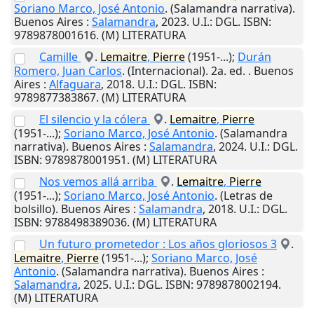
Soriano Marco, José Antonio
. (Salamandra narrativa).
Buenos Aires
:
Salamandra
,
2023
.
U.I.
: DGL. ISBN:
9789878001616. (M) LITERATURA
Camille
.
Lemaitre
,
Pierre
(1951-...);
Durán
Romero, Juan Carlos
. (Internacional). 2a. ed. .
Buenos
Aires
:
Alfaguara
,
2018
.
U.I.
: DGL. ISBN:
9789877383867. (M) LITERATURA
El silencio y la cólera
.
Lemaitre
,
Pierre
(1951-...);
Soriano Marco, José Antonio
. (Salamandra
narrativa).
Buenos Aires
:
Salamandra
,
2024
.
U.I.
: DGL.
ISBN: 9789878001951. (M) LITERATURA
Nos vemos allá arriba
.
Lemaitre
,
Pierre
(1951-...);
Soriano Marco, José Antonio
. (Letras de
bolsillo).
Buenos Aires
:
Salamandra
,
2018
.
U.I.
: DGL.
ISBN: 9788498389036. (M) LITERATURA
Un futuro prometedor : Los años gloriosos 3
.
Lemaitre
,
Pierre
(1951-...);
Soriano Marco, José
Antonio
. (Salamandra narrativa).
Buenos Aires
:
Salamandra
,
2025
.
U.I.
: DGL. ISBN: 9789878002194.
(M) LITERATURA