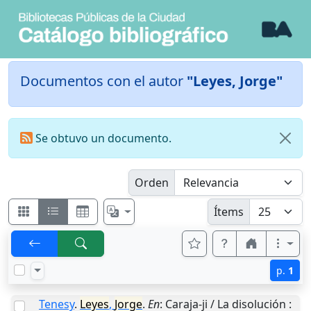
Documentos con el autor
"Leyes, Jorge"
Se obtuvo un documento.
Orden
Ítems
p.
1
Tenesy
.
Leyes
,
Jorge
.
En
: Caraja-ji / La disolución :