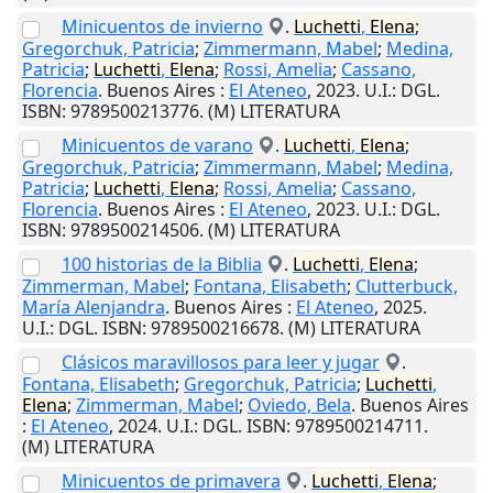
Minicuentos de invierno
.
Luchetti
,
Elena
;
Gregorchuk, Patricia
;
Zimmermann, Mabel
;
Medina,
Patricia
;
Luchetti
,
Elena
;
Rossi, Amelia
;
Cassano,
Florencia
.
Buenos Aires
:
El Ateneo
,
2023
.
U.I.
: DGL.
ISBN: 9789500213776. (M) LITERATURA
Minicuentos de varano
.
Luchetti
,
Elena
;
Gregorchuk, Patricia
;
Zimmermann, Mabel
;
Medina,
Patricia
;
Luchetti
,
Elena
;
Rossi, Amelia
;
Cassano,
Florencia
.
Buenos Aires
:
El Ateneo
,
2023
.
U.I.
: DGL.
ISBN: 9789500214506. (M) LITERATURA
100 historias de la Biblia
.
Luchetti
,
Elena
;
Zimmerman, Mabel
;
Fontana, Elisabeth
;
Clutterbuck,
María Alenjandra
.
Buenos Aires
:
El Ateneo
,
2025
.
U.I.
: DGL. ISBN: 9789500216678. (M) LITERATURA
Clásicos maravillosos para leer y jugar
.
Fontana, Elisabeth
;
Gregorchuk, Patricia
;
Luchetti
,
Elena
;
Zimmerman, Mabel
;
Oviedo, Bela
.
Buenos Aires
:
El Ateneo
,
2024
.
U.I.
: DGL. ISBN: 9789500214711.
(M) LITERATURA
Minicuentos de primavera
.
Luchetti
,
Elena
;