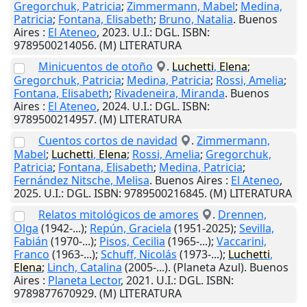
Gregorchuk, Patricia
;
Zimmermann, Mabel
;
Medina,
Patricia
;
Fontana, Elisabeth
;
Bruno, Natalia
.
Buenos
Aires
:
El Ateneo
,
2023
.
U.I.
: DGL. ISBN:
9789500214056. (M) LITERATURA
Minicuentos de otoño
.
Luchetti
,
Elena
;
Gregorchuk, Patricia
;
Medina, Patricia
;
Rossi, Amelia
;
Fontana, Elisabeth
;
Rivadeneira, Miranda
.
Buenos
Aires
:
El Ateneo
,
2024
.
U.I.
: DGL. ISBN:
9789500214957. (M) LITERATURA
Cuentos cortos de navidad
.
Zimmermann,
Mabel
;
Luchetti
,
Elena
;
Rossi, Amelia
;
Gregorchuk,
Patricia
;
Fontana, Elisabeth
;
Medina, Patricia
;
Fernández Nitsche, Melisa
.
Buenos Aires
:
El Ateneo
,
2025
.
U.I.
: DGL. ISBN: 9789500216845. (M) LITERATURA
Relatos mitológicos de amores
.
Drennen,
Olga
(1942-...);
Repún, Graciela
(1951-2025);
Sevilla,
Fabián
(1970-...);
Pisos, Cecilia
(1965-...);
Vaccarini,
Franco
(1963-...);
Schuff, Nicolás
(1973-...);
Luchetti
,
Elena
;
Linch, Catalina
(2005-...). (Planeta Azul).
Buenos
Aires
:
Planeta Lector
,
2021
.
U.I.
: DGL. ISBN:
9789877670929. (M) LITERATURA