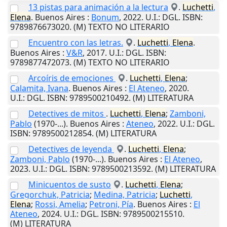
13 pistas para animación a la lectura
.
Luchetti
,
Elena
.
Buenos Aires
:
Bonum
,
2022
.
U.I.
: DGL. ISBN:
9789876673020. (M) TEXTO NO LITERARIO
Encuentro con las letras.
.
Luchetti
,
Elena
.
Buenos Aires
:
V&R
,
2017
.
U.I.
: DGL. ISBN:
9789877472073. (M) TEXTO NO LITERARIO
Arcoíris de emociones
.
Luchetti
,
Elena
;
Calamita, Ivana
.
Buenos Aires
:
El Ateneo
,
2020
.
U.I.
: DGL. ISBN: 9789500210492. (M) LITERATURA
Detectives de mitos
.
Luchetti
,
Elena
;
Zamboni,
Pablo
(1970-...).
Buenos Aires
:
Ateneo
,
2022
.
U.I.
: DGL.
ISBN: 9789500212854. (M) LITERATURA
Detectives de leyenda
.
Luchetti
,
Elena
;
Zamboni, Pablo
(1970-...).
Buenos Aires
:
El Ateneo
,
2023
.
U.I.
: DGL. ISBN: 9789500213592. (M) LITERATURA
Minicuentos de susto
.
Luchetti
,
Elena
;
Gregorchuk, Patricia
;
Medina, Patricia
;
Luchetti
,
Elena
;
Rossi, Amelia
;
Petroni, Pía
.
Buenos Aires
:
El
Ateneo
,
2024
.
U.I.
: DGL. ISBN: 9789500215510.
(M) LITERATURA