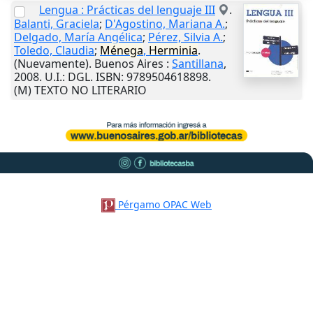
Lengua : Prácticas del lenguaje III
.
Balanti, Graciela
;
D'Agostino, Mariana A.
;
Delgado, María Angélica
;
Pérez, Silvia A.
;
Toledo, Claudia
;
Ménega
,
Herminia
.
(Nuevamente).
Buenos Aires
:
Santillana
,
2008
.
U.I.
: DGL. ISBN: 9789504618898.
(M) TEXTO NO LITERARIO
Pérgamo OPAC Web