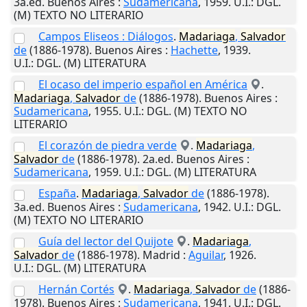
3a.ed.
Buenos Aires
:
Sudamericana
,
1959
.
U.I.
: DGL.
(M) TEXTO NO LITERARIO
Campos Eliseos : Diálogos
.
Madariaga
,
Salvador
de
(1886-1978).
Buenos Aires
:
Hachette
,
1939
.
U.I.
: DGL. (M) LITERATURA
El ocaso del imperio español en América
.
Madariaga
,
Salvador
de
(1886-1978).
Buenos Aires
:
Sudamericana
,
1955
.
U.I.
: DGL. (M) TEXTO NO
LITERARIO
El corazón de piedra verde
.
Madariaga
,
Salvador
de
(1886-1978). 2a.ed.
Buenos Aires
:
Sudamericana
,
1959
.
U.I.
: DGL. (M) LITERATURA
España
.
Madariaga
,
Salvador
de
(1886-1978).
3a.ed.
Buenos Aires
:
Sudamericana
,
1942
.
U.I.
: DGL.
(M) TEXTO NO LITERARIO
Guía del lector del Quijote
.
Madariaga
,
Salvador
de
(1886-1978).
Madrid
:
Aguilar
,
1926
.
U.I.
: DGL. (M) LITERATURA
Hernán Cortés
.
Madariaga
,
Salvador
de
(1886-
1978).
Buenos Aires
:
Sudamericana
,
1941
.
U.I.
: DGL.