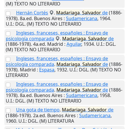
(M) TEXTO NO LITERARIO
Hernán Cortés
.
Madariaga
,
Salvador
de
(1886-
1978). 8a.ed.
Buenos Aires
:
Sudamericana
,
1964
.
U.I.
: DGL. (M) TEXTO NO LITERARIO
Ingleses, franceses, españoles : Ensayo de
psicología comparada
.
Madariaga
,
Salvador
de
(1886-1978). 4a.ed.
Madrid
:
Aguilar
,
1934
.
U.I.
: DGL.
(M) TEXTO NO LITERARIO
Ingleses, franceses, españoles : Ensayo de
psicología comparada
.
Madariaga
,
Salvador
de
(1886-
1978).
Madrid
:
Espasa
,
1932
.
U.I.
: DGL. (M) TEXTO NO
LITERARIO
Ingleses, franceses, españoles : Ensayo de
psicología comparada
.
Madariaga
,
Salvador
de
(1886-
1978). 8a.ed.
Buenos Aires
:
Sudamericana
,
1958
.
U.I.
: DGL. (M) TEXTO NO LITERARIO
Una gota de tiempo
.
Madariaga
,
Salvador
de
(1886-1978). 2a.ed.
Buenos Aires
:
Sudamericana
,
1960
.
U.I.
: DGL. (M) LITERATURA