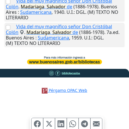
Vida del muy magnífico señor Don Cristóbal
Colón
.
Madariaga
,
Salvador
de
(1886-1978).
Buenos
Aires
:
Sudamericana
,
1940
.
U.I.
: DGL. (M) TEXTO NO
LITERARIO
Vida del muy magnífico señor Don Cristóbal
Colón
.
Madariaga
,
Salvador
de
(1886-1978). 7a.ed.
Buenos Aires
:
Sudamericana
,
1959
.
U.I.
: DGL.
(M) TEXTO NO LITERARIO
Pérgamo OPAC Web