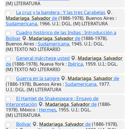
(M) LITERATURA
La cruz y la bandera : Y las tres Carabelas
.
Madariaga
,
Salvador
de
(1886-1978).
Buenos Aires
:
Sudamericana
,
1966
.
U.I.
: DGL. (M) LITERATURA
Cuadro histórico de las Indias : Introducción a
Bolívar
.
Madariaga
,
Salvador
de
(1886-1978).
Buenos Aires
:
Sudamericana
,
1945
.
U.I.
: DGL.
(M) TEXTO NO LITERARIO
General márchese usted
.
Madariaga
,
Salvador
de
(1886-1978).
Nueva York
:
Ibérica
,
1959
.
U.I.
: DGL.
(M) TEXTO NO LITERARIO
Guerra en la sangre
.
Madariaga
,
Salvador
de
(1886-1978).
Buenos Aires
:
Sudamericana
,
1977
.
U.I.
: DGL. (M) LITERATURA
El Hamlet de Shakespeare : Ensayo de
interpretación
.
Madariaga
,
Salvador
de
(1886-
1978).
México
:
Hermes
,
1955
.
U.I.
: DGL.
(M) LITERATURA
Bolívar
.
Madariaga
,
Salvador
de
(1886-1978).