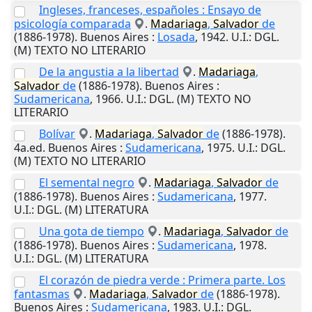
Ingleses, franceses, españoles : Ensayo de
psicología comparada
.
Madariaga
,
Salvador
de
(1886-1978).
Buenos Aires
:
Losada
,
1942
.
U.I.
: DGL.
(M) TEXTO NO LITERARIO
De la angustia a la libertad
.
Madariaga
,
Salvador
de
(1886-1978).
Buenos Aires
:
Sudamericana
,
1966
.
U.I.
: DGL. (M) TEXTO NO
LITERARIO
Bolívar
.
Madariaga
,
Salvador
de
(1886-1978).
4a.ed.
Buenos Aires
:
Sudamericana
,
1975
.
U.I.
: DGL.
(M) TEXTO NO LITERARIO
El semental negro
.
Madariaga
,
Salvador
de
(1886-1978).
Buenos Aires
:
Sudamericana
,
1977
.
U.I.
: DGL. (M) LITERATURA
Una gota de tiempo
.
Madariaga
,
Salvador
de
(1886-1978).
Buenos Aires
:
Sudamericana
,
1978
.
U.I.
: DGL. (M) LITERATURA
El corazón de piedra verde : Primera parte. Los
fantasmas
.
Madariaga
,
Salvador
de
(1886-1978).
Buenos Aires
:
Sudamericana
,
1983
.
U.I.
: DGL.