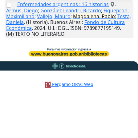
Enfermedades argentinas : 16 historias
.
Armus, Diego
;
González Leandri, Ricardo
;
Fiquepron,
Maximiliano
;
Vallejo, Mauro
;
Magdalena
,
Pablo
;
Testa,
Daniela
. (Historia).
Buenos Aires
:
Fondo de Cultura
Económica
,
2024
.
U.I.
: DGL. ISBN: 9789877195149.
(M) TEXTO NO LITERARIO
Pérgamo OPAC Web