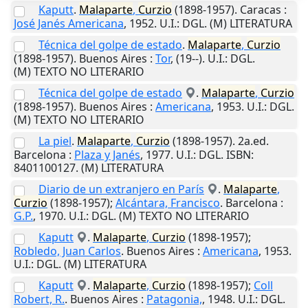
Kaputt
.
Malaparte
,
Curzio
(1898-1957).
Caracas
:
José Janés Americana
,
1952
.
U.I.
: DGL. (M) LITERATURA
Técnica del golpe de estado
.
Malaparte
,
Curzio
(1898-1957).
Buenos Aires
:
Tor
,
(19--)
.
U.I.
: DGL.
(M) TEXTO NO LITERARIO
Técnica del golpe de estado
.
Malaparte
,
Curzio
(1898-1957).
Buenos Aires
:
Americana
,
1953
.
U.I.
: DGL.
(M) TEXTO NO LITERARIO
La piel
.
Malaparte
,
Curzio
(1898-1957). 2a.ed.
Barcelona
:
Plaza y Janés
,
1977
.
U.I.
: DGL. ISBN:
8401100127. (M) LITERATURA
Diario de un extranjero en París
.
Malaparte
,
Curzio
(1898-1957);
Alcántara, Francisco
.
Barcelona
:
G.P.
,
1970
.
U.I.
: DGL. (M) TEXTO NO LITERARIO
Kaputt
.
Malaparte
,
Curzio
(1898-1957);
Robledo, Juan Carlos
.
Buenos Aires
:
Americana
,
1953
.
U.I.
: DGL. (M) LITERATURA
Kaputt
.
Malaparte
,
Curzio
(1898-1957);
Coll
Robert, R.
.
Buenos Aires
:
Patagonia,
,
1948
.
U.I.
: DGL.