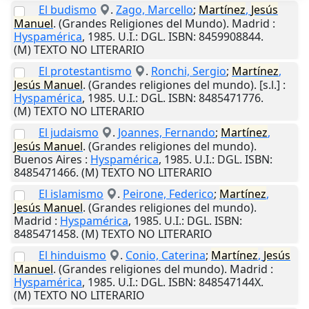
El budismo
.
Zago, Marcello
;
Martínez
,
Jesús
Manuel
. (Grandes Religiones del Mundo).
Madrid
:
Hyspamérica
,
1985
.
U.I.
: DGL. ISBN: 8459908844.
(M) TEXTO NO LITERARIO
El protestantismo
.
Ronchi, Sergio
;
Martínez
,
Jesús
Manuel
. (Grandes religiones del mundo).
[s.l.]
:
Hyspamérica
,
1985
.
U.I.
: DGL. ISBN: 8485471776.
(M) TEXTO NO LITERARIO
El judaismo
.
Joannes, Fernando
;
Martínez
,
Jesús
Manuel
. (Grandes religiones del mundo).
Buenos Aires
:
Hyspamérica
,
1985
.
U.I.
: DGL. ISBN:
8485471466. (M) TEXTO NO LITERARIO
El islamismo
.
Peirone, Federico
;
Martínez
,
Jesús
Manuel
. (Grandes religiones del mundo).
Madrid
:
Hyspamérica
,
1985
.
U.I.
: DGL. ISBN:
8485471458. (M) TEXTO NO LITERARIO
El hinduismo
.
Conio, Caterina
;
Martínez
,
Jesús
Manuel
. (Grandes religiones del mundo).
Madrid
:
Hyspamérica
,
1985
.
U.I.
: DGL. ISBN: 848547144X.
(M) TEXTO NO LITERARIO