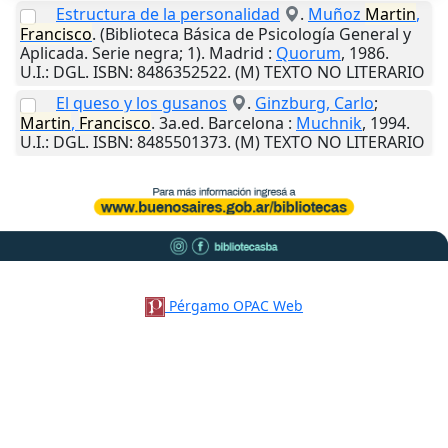
Estructura de la personalidad
.
Muñoz
Martin
,
Francisco
. (Biblioteca Básica de Psicología General y
Aplicada. Serie negra; 1).
Madrid
:
Quorum
,
1986
.
U.I.
: DGL. ISBN: 8486352522. (M) TEXTO NO LITERARIO
El queso y los gusanos
.
Ginzburg, Carlo
;
Martin
,
Francisco
. 3a.ed.
Barcelona
:
Muchnik
,
1994
.
U.I.
: DGL. ISBN: 8485501373. (M) TEXTO NO LITERARIO
Pérgamo OPAC Web