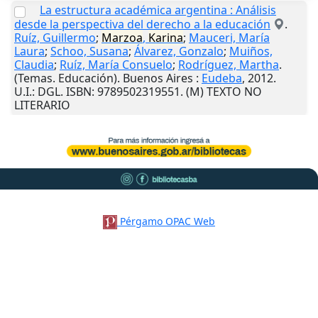
La estructura académica argentina : Análisis
desde la perspectiva del derecho a la educación
.
Ruíz, Guillermo
;
Marzoa
,
Karina
;
Mauceri, María
Laura
;
Schoo, Susana
;
Álvarez, Gonzalo
;
Muiños,
Claudia
;
Ruíz, María Consuelo
;
Rodríguez, Martha
.
(Temas. Educación).
Buenos Aires
:
Eudeba
,
2012
.
U.I.
: DGL. ISBN: 9789502319551. (M) TEXTO NO
LITERARIO
Pérgamo OPAC Web