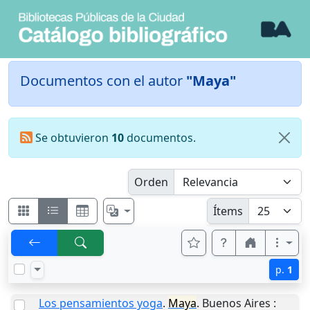
Documentos con el autor
"Maya"
Se obtuvieron
10
documentos.
Orden
Ítems
p.
1
Los pensamientos yoga
.
Maya
.
Buenos Aires
: