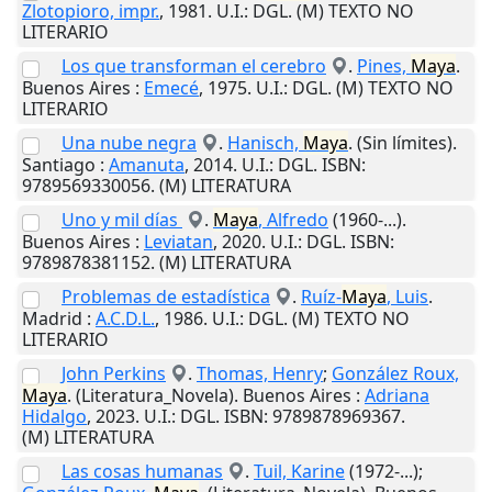
Zlotopioro, impr.
,
1981
.
U.I.
: DGL. (M) TEXTO NO
LITERARIO
Los que transforman el cerebro
.
Pines,
Maya
.
Buenos Aires
:
Emecé
,
1975
.
U.I.
: DGL. (M) TEXTO NO
LITERARIO
Una nube negra
.
Hanisch,
Maya
. (Sin límites).
Santiago
:
Amanuta
,
2014
.
U.I.
: DGL. ISBN:
9789569330056. (M) LITERATURA
Uno y mil días
.
Maya
, Alfredo
(1960-...).
Buenos Aires
:
Leviatan
,
2020
.
U.I.
: DGL. ISBN:
9789878381152. (M) LITERATURA
Problemas de estadística
.
Ruíz-
Maya
, Luis
.
Madrid
:
A.C.D.L.
,
1986
.
U.I.
: DGL. (M) TEXTO NO
LITERARIO
John Perkins
.
Thomas, Henry
;
González Roux,
Maya
. (Literatura_Novela).
Buenos Aires
:
Adriana
Hidalgo
,
2023
.
U.I.
: DGL. ISBN: 9789878969367.
(M) LITERATURA
Las cosas humanas
.
Tuil, Karine
(1972-...);