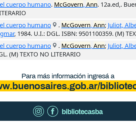
 el cuerpo humano
.
McGovern
,
Ann
. 12a.ed,.
Buen
LITERARIO
 el cuerpo humano
.
McGovern
,
Ann
;
Juliot, Alb
igmar
,
1984
.
U.I.
: DGL. ISBN: 9501100359. (M) T
 el cuerpo humano
.
McGovern
,
Ann
;
Juliot, Alb
DGL. (M) TEXTO NO LITERARIO