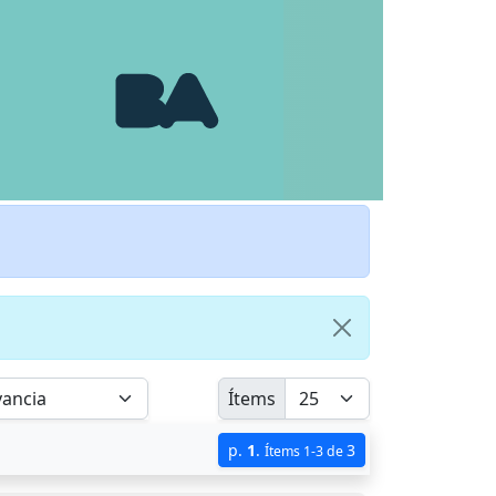
Ítems
p.
1
.
3
Ítems 1-3 de