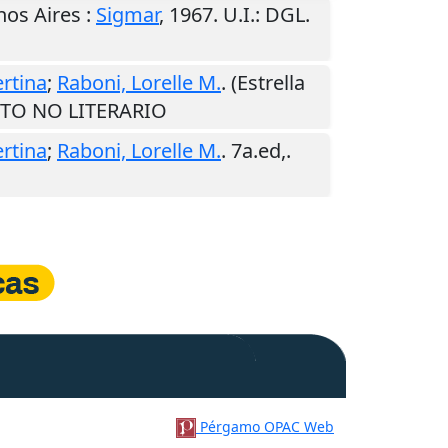
os Aires
:
Sigmar
,
1967
.
U.I.
: DGL.
ertina
;
Raboni, Lorelle M.
. (Estrella
EXTO NO LITERARIO
ertina
;
Raboni, Lorelle M.
. 7a.ed,.
Pérgamo OPAC Web