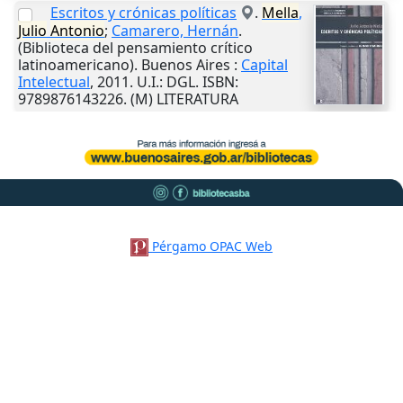
Escritos y crónicas políticas
.
Mella
,
Julio
Antonio
;
Camarero, Hernán
.
(Biblioteca del pensamiento crítico
latinoamericano).
Buenos Aires
:
Capital
Intelectual
,
2011
.
U.I.
: DGL. ISBN:
9789876143226. (M) LITERATURA
Pérgamo OPAC Web