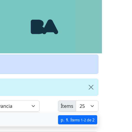
Ítems
p.
1
.
2
Ítems 1-2 de