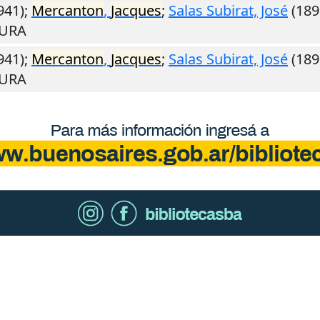
941);
Mercanton
,
Jacques
;
Salas Subirat, José
(189
TURA
941);
Mercanton
,
Jacques
;
Salas Subirat, José
(189
TURA