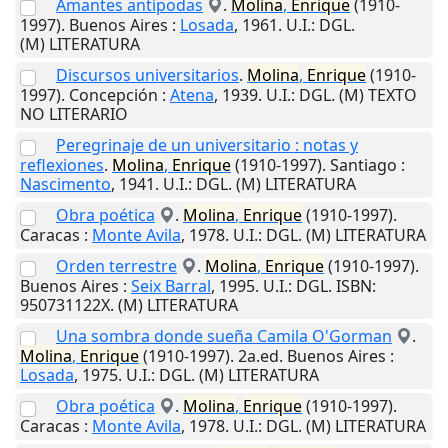
Amantes antípodas
.
Molina
,
Enrique
(1910-
1997).
Buenos Aires
:
Losada
,
1961
.
U.I.
: DGL.
(M) LITERATURA
Discursos universitarios
.
Molina
,
Enrique
(1910-
1997).
Concepción
:
Atena
,
1939
.
U.I.
: DGL. (M) TEXTO
NO LITERARIO
Peregrinaje de un universitario : notas y
reflexiones
.
Molina
,
Enrique
(1910-1997).
Santiago
:
Nascimento
,
1941
.
U.I.
: DGL. (M) LITERATURA
Obra poética
.
Molina
,
Enrique
(1910-1997).
Caracas
:
Monte Avila
,
1978
.
U.I.
: DGL. (M) LITERATURA
Orden terrestre
.
Molina
,
Enrique
(1910-1997).
Buenos Aires
:
Seix Barral
,
1995
.
U.I.
: DGL. ISBN:
950731122X. (M) LITERATURA
Una sombra donde sueña Camila O'Gorman
.
Molina
,
Enrique
(1910-1997). 2a.ed.
Buenos Aires
:
Losada
,
1975
.
U.I.
: DGL. (M) LITERATURA
Obra poética
.
Molina
,
Enrique
(1910-1997).
Caracas
:
Monte Avila
,
1978
.
U.I.
: DGL. (M) LITERATURA