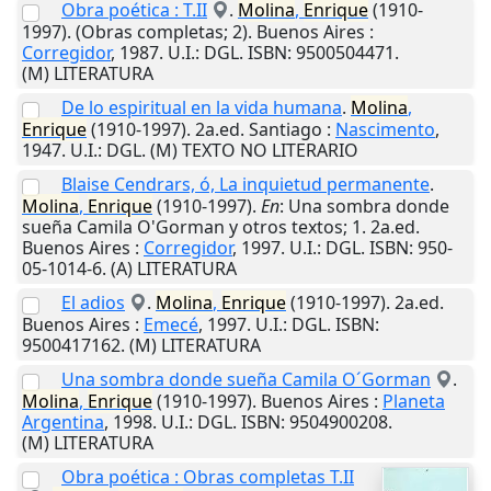
Obra poética : T.II
.
Molina
,
Enrique
(1910-
1997). (Obras completas; 2).
Buenos Aires
:
Corregidor
,
1987
.
U.I.
: DGL. ISBN: 9500504471.
(M) LITERATURA
De lo espiritual en la vida humana
.
Molina
,
Enrique
(1910-1997). 2a.ed.
Santiago
:
Nascimento
,
1947
.
U.I.
: DGL. (M) TEXTO NO LITERARIO
Blaise Cendrars, ó, La inquietud permanente
.
Molina
,
Enrique
(1910-1997).
En
: Una sombra donde
sueña Camila O'Gorman y otros textos; 1. 2a.ed.
Buenos Aires
:
Corregidor
,
1997
.
U.I.
: DGL. ISBN: 950-
05-1014-6. (A) LITERATURA
El adios
.
Molina
,
Enrique
(1910-1997). 2a.ed.
Buenos Aires
:
Emecé
,
1997
.
U.I.
: DGL. ISBN:
9500417162. (M) LITERATURA
Una sombra donde sueña Camila O´Gorman
.
Molina
,
Enrique
(1910-1997).
Buenos Aires
:
Planeta
Argentina
,
1998
.
U.I.
: DGL. ISBN: 9504900208.
(M) LITERATURA
Obra poética : Obras completas T.II