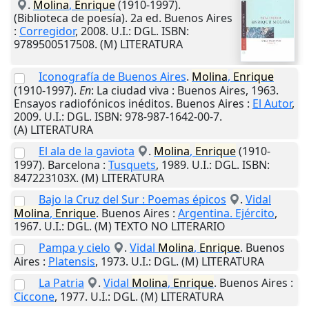
.
Molina
,
Enrique
(1910-1997).
(Biblioteca de poesía). 2a ed.
Buenos Aires
:
Corregidor
,
2008
.
U.I.
: DGL. ISBN:
9789500517508. (M) LITERATURA
Iconografía de Buenos Aires
.
Molina
,
Enrique
(1910-1997).
En
: La ciudad viva : Buenos Aires, 1963.
Ensayos radiofónicos inéditos.
Buenos Aires
:
El Autor
,
2009
.
U.I.
: DGL. ISBN: 978-987-1642-00-7.
(A) LITERATURA
El ala de la gaviota
.
Molina
,
Enrique
(1910-
1997).
Barcelona
:
Tusquets
,
1989
.
U.I.
: DGL. ISBN:
847223103X. (M) LITERATURA
Bajo la Cruz del Sur : Poemas épicos
.
Vidal
Molina
,
Enrique
.
Buenos Aires
:
Argentina. Ejército
,
1967
.
U.I.
: DGL. (M) TEXTO NO LITERARIO
Pampa y cielo
.
Vidal
Molina
,
Enrique
.
Buenos
Aires
:
Platensis
,
1973
.
U.I.
: DGL. (M) LITERATURA
La Patria
.
Vidal
Molina
,
Enrique
.
Buenos Aires
:
Ciccone
,
1977
.
U.I.
: DGL. (M) LITERATURA