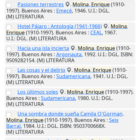
Pasiones terrestres
.
Molina
,
Enrique
(1910-
1997).
Buenos Aires
:
Emecé
,
1946
.
U.I.
: DGL.
(M) LITERATURA
Hotel Pájaro : Antología (1941-1966)
.
Molina
,
Enrique
(1910-1997).
Buenos Aires
:
CEAL
,
1967
.
U.I.
: DGL. (M) LITERATURA
Hacia una isla incierta
.
Molina
,
Enrique
(1910-
1997).
Buenos Aires
:
Argonauta
,
1992
.
U.I.
: DGL. ISBN:
9509282154. (M) LITERATURA
Las cosas y el delirio
.
Molina
,
Enrique
(1910-
1997).
Buenos Aires
:
Sudamericana
,
1941
.
U.I.
: DGL.
(M) LITERATURA
Los últimos soles
.
Molina
,
Enrique
(1910-1997).
Buenos Aires
:
Sudamericana
,
1980
.
U.I.
: DGL.
(M) LITERATURA
Una sombra donde sueña Camila O'Gorman
.
Molina
,
Enrique
(1910-1997).
Buenos Aires
:
Seix
Barral
,
1984
.
U.I.
: DGL. ISBN: 9503700668X.
(M) LITERATURA