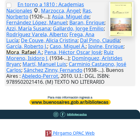
En torno a 1810 : Academias
Nacionales
.
Marzocca, Ángel
;
Ras,
Norberto
(1926-...);
Asúa, Miguel de
;
Fernández López, Manuel
;
Baran, Enrique
;
Azzi, María Susana
;
Gallardo, Jorge Emilio
;
Rodríguez Varela, Alberto
;
Frega, Ana
Lucía
;
De Couve, Alicia Cristina
;
Dal Pino, Claudia
;
García, Roberto J.
;
Caso, Miguel Á.
;
Iovine, Enrique
;
Mora
,
Rafael
A.
;
Pena, Héctor Oscar José
;
Ruiz
Moreno, Isidoro J.
(1934-...);
Domínguez, Arístides
Bryan
;
Martí, Manuel Luis
;
Carminio Castagno, José
Carlos
;
Sánchez Zinny, Fernando
(1938-...).
Buenos
Aires
:
Abeledo-Perrot
,
2010
.
U.I.
: DGL. ISBN:
9789502021416. (M) TEXTO NO LITERARIO
Pérgamo OPAC Web