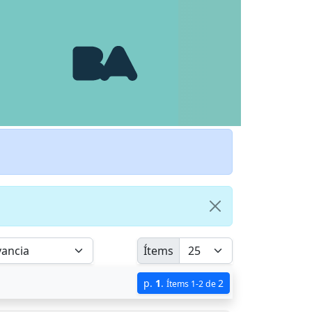
Ítems
p.
1
.
2
Ítems 1-2 de