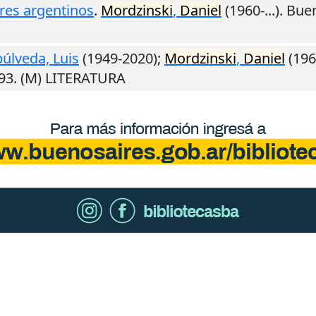
ores argentinos
.
Mordzinski
,
Daniel
(1960-...).
Buen
úlveda, Luis
(1949-2020);
Mordzinski
,
Daniel
(1960
93. (M) LITERATURA