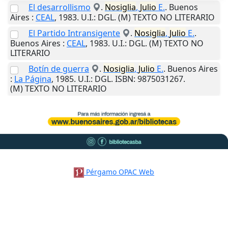
El desarrollismo
.
Nosiglia
,
Julio
E.
.
Buenos
Aires
:
CEAL
,
1983
.
U.I.
: DGL. (M) TEXTO NO LITERARIO
El Partido Intransigente
.
Nosiglia
,
Julio
E.
.
Buenos Aires
:
CEAL
,
1983
.
U.I.
: DGL. (M) TEXTO NO
LITERARIO
Botín de guerra
.
Nosiglia
,
Julio
E.
.
Buenos Aires
:
La Página
,
1985
.
U.I.
: DGL. ISBN: 9875031267.
(M) TEXTO NO LITERARIO
Pérgamo OPAC Web