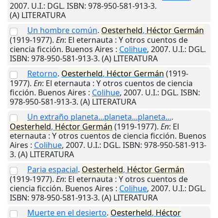
2007
.
U.I.
: DGL. ISBN: 978-950-581-913-3.
(A) LITERATURA
Un hombre común
.
Oesterheld
,
Héctor
Germán
(1919-1977).
En
: El eternauta : Y otros cuentos de
ciencia ficción.
Buenos Aires
:
Colihue
,
2007
.
U.I.
: DGL.
ISBN: 978-950-581-913-3. (A) LITERATURA
Retorno
.
Oesterheld
,
Héctor
Germán
(1919-
1977).
En
: El eternauta : Y otros cuentos de ciencia
ficción.
Buenos Aires
:
Colihue
,
2007
.
U.I.
: DGL. ISBN:
978-950-581-913-3. (A) LITERATURA
Un extraño planeta...planeta...planeta...
.
Oesterheld
,
Héctor
Germán
(1919-1977).
En
: El
eternauta : Y otros cuentos de ciencia ficción.
Buenos
Aires
:
Colihue
,
2007
.
U.I.
: DGL. ISBN: 978-950-581-913-
3. (A) LITERATURA
Paria espacial
.
Oesterheld
,
Héctor
Germán
(1919-1977).
En
: El eternauta : Y otros cuentos de
ciencia ficción.
Buenos Aires
:
Colihue
,
2007
.
U.I.
: DGL.
ISBN: 978-950-581-913-3. (A) LITERATURA
Muerte en el desierto
.
Oesterheld
,
Héctor