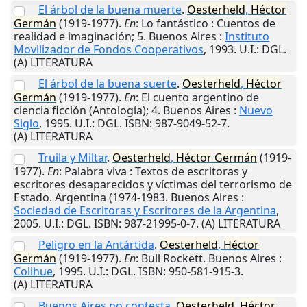
El árbol de la buena muerte
.
Oesterheld
,
Héctor
Germán
(1919-1977).
En
: Lo fantástico : Cuentos de
realidad e imaginación; 5.
Buenos Aires
:
Instituto
Movilizador de Fondos Cooperativos
,
1993
.
U.I.
: DGL.
(A) LITERATURA
El árbol de la buena suerte
.
Oesterheld
,
Héctor
Germán
(1919-1977).
En
: El cuento argentino de
ciencia ficción (Antología); 4.
Buenos Aires
:
Nuevo
Siglo
,
1995
.
U.I.
: DGL. ISBN: 987-9049-52-7.
(A) LITERATURA
Truila y Miltar
.
Oesterheld
,
Héctor
Germán
(1919-
1977).
En
: Palabra viva : Textos de escritoras y
escritores desaparecidos y víctimas del terrorismo de
Estado. Argentina (1974-1983.
Buenos Aires
:
Sociedad de Escritoras y Escritores de la Argentina
,
2005
.
U.I.
: DGL. ISBN: 987-21995-0-7. (A) LITERATURA
Peligro en la Antártida
.
Oesterheld
,
Héctor
Germán
(1919-1977).
En
: Bull Rockett.
Buenos Aires
:
Colihue
,
1995
.
U.I.
: DGL. ISBN: 950-581-915-3.
(A) LITERATURA
Buenos Aires no contesta
.
Oesterheld
,
Héctor