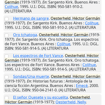
Germán
(1919-1977).
En
: Sargento Kirk.
Buenos Aires
:
Colihue
,
1995
.
U.I.
: DGL. ISBN: 950-581-910-2.
(A) LITERATURA
Hermano de sangre
.
Oesterheld
,
Héctor
Germán
(1919-1977).
En
: Sargento Kirk.
Buenos Aires
:
Colihue
,
1995
.
U.I.
: DGL. ISBN: 950-581-910-2. (A) LITERATURA
Oro tchatoga
.
Oesterheld
,
Héctor
Germán
(1919-
1977).
En
: Sargento Kirk. Oro tchatoga. Los espectros
de Fort Vance.
Buenos Aires
:
Colihue
,
1995
.
U.I.
: DGL.
ISBN: 950-581-914-5. (A) LITERATURA
Los espectros de Fort Vance
.
Oesterheld
,
Héctor
Germán
(1919-1977).
En
: Sargento Kirk. Oro tchatoga.
Los espectros de Fort Vance.
Buenos Aires
:
Colihue
,
1995
.
U.I.
: DGL. ISBN: 950-581-914-5. (A) LITERATURA
Sondas/Una muerte
.
Oesterheld
,
Héctor
Germán
(1919-1977).
En
: Historias futuras : Antología de la
ciencia ficción Argentina.
Buenos Aires
:
Emecé
,
2000
.
U.I.
: DGL. ISBN: 950-04-2141-0. (A) LITERATURA
El señor Quesete y su escuelita
.
Oesterheld
,
Héctor
Germán
(1919-1977);
Oesterheld, Nelly
.