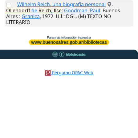
Wilhelm Reich, una biografía personal
.
Ollendorff
de
Reich
,
Ilse
;
Goodman, Paul
.
Buenos
Aires
:
Granica
,
1972
.
U.I.
: DGL. (M) TEXTO NO
LITERARIO
Pérgamo OPAC Web