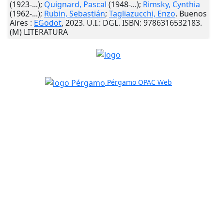
(1923-...);
Quignard, Pascal
(1948-...);
Rimsky, Cynthia
(1962-...);
Rubin, Sebastián
;
Tagliazucchi, Enzo
.
Buenos
Aires
:
EGodot
,
2023
.
U.I.
: DGL. ISBN: 9786316532183.
(M) LITERATURA
Pérgamo OPAC Web