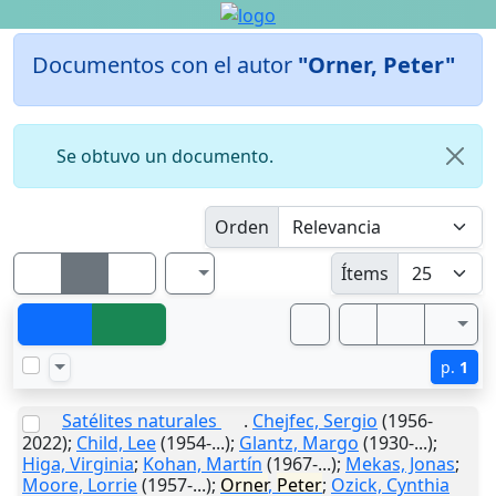
Documentos con el autor
"Orner, Peter"
Se obtuvo un documento.
Orden
Ítems
p.
1
Satélites naturales
.
Chejfec, Sergio
(1956-
2022);
Child, Lee
(1954-...);
Glantz, Margo
(1930-...);
Higa, Virginia
;
Kohan, Martín
(1967-...);
Mekas, Jonas
;
Moore, Lorrie
(1957-...);
Orner
,
Peter
;
Ozick, Cynthia