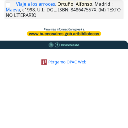
Viaje a los arroces
.
Ortuño
,
Alfonso
.
Madrid
:
Maeva
,
c1998
.
U.I.
: DGL. ISBN: 848647557X. (M) TEXTO
NO LITERARIO
Pérgamo OPAC Web