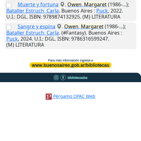
Muerte y fortuna
.
Owen
,
Margaret
(1986-...);
Bataller Estruch, Carla
.
Buenos Aires
:
Puck
,
2022
.
U.I.
: DGL. ISBN: 9789874132925. (M) LITERATURA
Sangre y espina
.
Owen
,
Margaret
(1986-...);
Bataller Estruch, Carla
. (#Fantasy).
Buenos Aires
:
Puck
,
2024
.
U.I.
: DGL. ISBN: 9786316599247.
(M) LITERATURA
Pérgamo OPAC Web