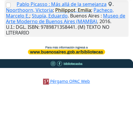
Pablo Picasso : Más allá de la semejanza
.
Noorthoorn, Victoria
;
Philippot
,
Emilia
;
Pacheco,
Marcelo E.
;
Stupía, Eduardo
.
Buenos Aires
:
Museo de
Arte Moderno de Buenos Aires (MAMBA)
,
2016
.
U.I.
: DGL. ISBN: 9789871358441. (M) TEXTO NO
LITERARIO
Pérgamo OPAC Web