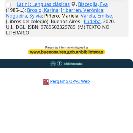
Latini : Lenguas clásicas
.
Bisceglia, Eva
(1985-...);
Brosio, Karina
;
Iribarren, Verónica
;
Nogueira, Sylvia
;
Piñero
,
Mariela
;
Varela, Emilse
.
(Libros del colegio).
Buenos Aires
:
Eudeba
,
2020
.
U.I.
: DGL. ISBN: 9789502329789. (M) TEXTO NO
LITERARIO
Pérgamo OPAC Web