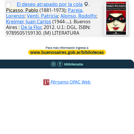
El deseo atrapado por la cola
.
Picasso
,
Pablo
(1881-1973);
Pareja,
Lorenzo
;
Venti, Patricia
;
Alonso, Rodolfo
;
Kreimer, Juan Carlos
(1944-...).
Buenos
Aires
:
De la Flor
,
2012
.
U.I.
: DGL. ISBN:
9789505159130. (M) LITERATURA
Pérgamo OPAC Web