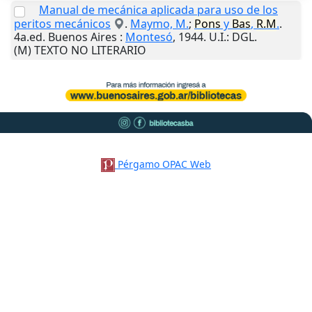
Manual de mecánica aplicada para uso de los
peritos mecánicos
.
Maymo, M.
;
Pons
y
Bas
,
R.M
.
.
4a.ed.
Buenos Aires
:
Montesó
,
1944
.
U.I.
: DGL.
(M) TEXTO NO LITERARIO
Pérgamo OPAC Web