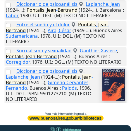
Diccionario de psicoanálisis
.
Laplanche, Jean
(1924-...);
Pontalis
,
Jean
-
Bertrand
(1924-...).
Barcelona
:
Labor
,
1980
.
U.I.
: DGL. (M) TEXTO NO LITERARIO
Entre el sueño y el dolor
.
Pontalis
,
Jean
-
Bertrand
(1924-...);
Aira, César
(1949-...).
Buenos Aires
:
Sudamericana
,
1978
.
U.I.
: DGL. (M) TEXTO NO
LITERARIO
Surrealismo y sexualidad
.
Gauthier, Xaviere
;
Pontalis
,
Jean
-
Bertrand
(1924-...).
Buenos Aires
:
Corregidor
,
1976
.
U.I.
: DGL. (M) TEXTO NO LITERARIO
Diccionario de psicoanálisis
.
Laplanche, Jean
(1924-...);
Pontalis
,
Jean
-
Bertrand
(1924-...);
Gimeno Cervantes,
Fernando
.
Buenos Aires
:
Paidós
,
1996
.
U.I.
: DGL. ISBN: 9501273210. (M) TEXTO
NO LITERARIO