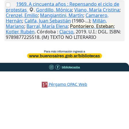
1969. A cincuenta años : Repensando el ciclo de
protestas
.
Gordillo, Mónica
;
Viano, María Cristina
;
Crenzel, Emilio
;
Mangiantini, Martín
;
Camarero,
Hernán
;
Califa, Juan Sebastián
(1980-...);
Millán,
Mariano
;
Barral, María Elena
;
Pontoriero
,
Esteban
;
Kotler, Rubén
.
Córdoba
:
Clacso
,
2019
.
U.I.
: DGL. ISBN:
9789877225518. (M) TEXTO NO LITERARIO
Pérgamo OPAC Web