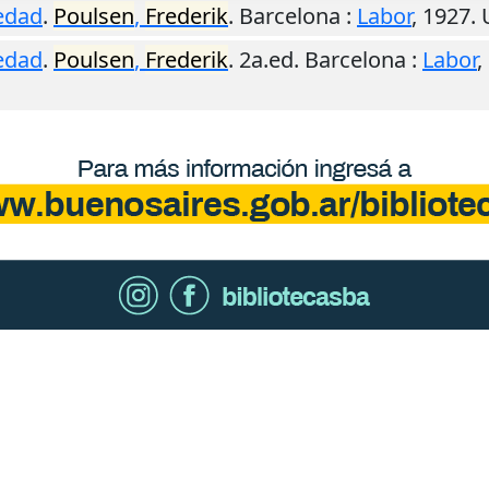
üedad
.
Poulsen
,
Frederik
.
Barcelona
:
Labor
,
1927
.
üedad
.
Poulsen
,
Frederik
. 2a.ed.
Barcelona
:
Labor
,