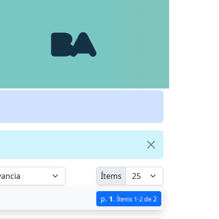
Ítems
p.
1
.
2
Ítems 1-2 de