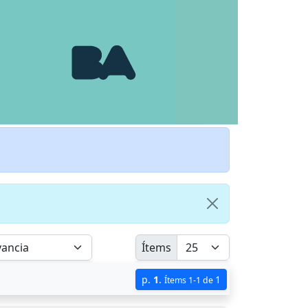
Ítems
p.
1
.
1
Ítems 1-1 de