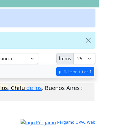
Ítems
p.
1
.
1
Ítems 1-1 de
íos
,
Chifu
de los
.
Buenos Aires
:
Pérgamo OPAC Web