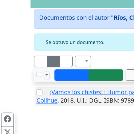
Documentos con el autor
"Ríos, C
Se obtuvo un documento.
¡Vamos los chistes! : Humor p
Colihue
,
2018
.
U.I.
: DGL. ISBN: 978