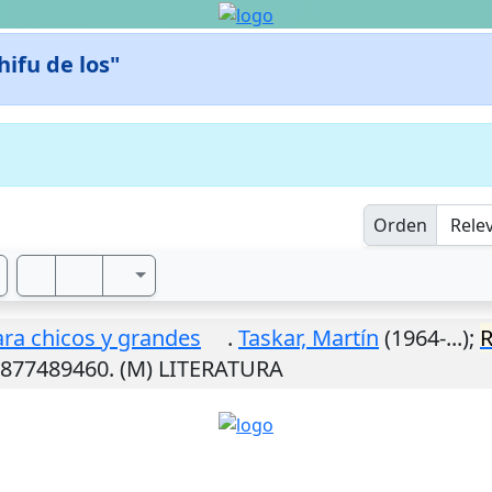
hifu de los"
Orden
ara chicos y grandes
.
Taskar, Martín
(1964-...);
R
9877489460. (M) LITERATURA