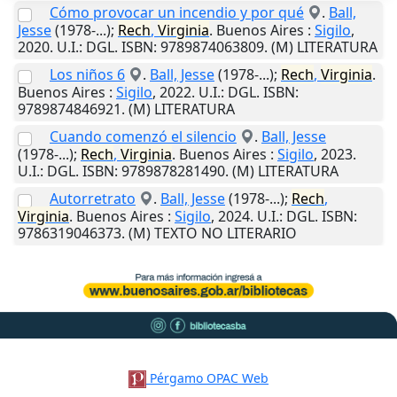
Cómo provocar un incendio y por qué
.
Ball,
Jesse
(1978-...);
Rech
,
Virginia
.
Buenos Aires
:
Sigilo
,
2020
.
U.I.
: DGL. ISBN: 9789874063809. (M) LITERATURA
Los niños 6
.
Ball, Jesse
(1978-...);
Rech
,
Virginia
.
Buenos Aires
:
Sigilo
,
2022
.
U.I.
: DGL. ISBN:
9789874846921. (M) LITERATURA
Cuando comenzó el silencio
.
Ball, Jesse
(1978-...);
Rech
,
Virginia
.
Buenos Aires
:
Sigilo
,
2023
.
U.I.
: DGL. ISBN: 9789878281490. (M) LITERATURA
Autorretrato
.
Ball, Jesse
(1978-...);
Rech
,
Virginia
.
Buenos Aires
:
Sigilo
,
2024
.
U.I.
: DGL. ISBN:
9786319046373. (M) TEXTO NO LITERARIO
Pérgamo OPAC Web