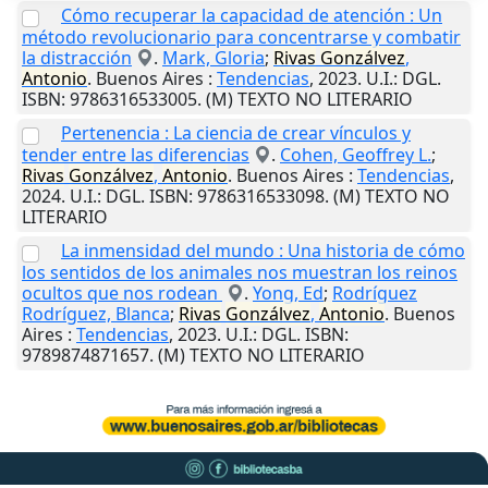
Cómo recuperar la capacidad de atención : Un
método revolucionario para concentrarse y combatir
la distracción
.
Mark, Gloria
;
Rivas
Gonzálvez
,
Antonio
.
Buenos Aires
:
Tendencias
,
2023
.
U.I.
: DGL.
ISBN: 9786316533005. (M) TEXTO NO LITERARIO
Pertenencia : La ciencia de crear vínculos y
tender entre las diferencias
.
Cohen, Geoffrey L.
;
Rivas
Gonzálvez
,
Antonio
.
Buenos Aires
:
Tendencias
,
2024
.
U.I.
: DGL. ISBN: 9786316533098. (M) TEXTO NO
LITERARIO
La inmensidad del mundo : Una historia de cómo
los sentidos de los animales nos muestran los reinos
ocultos que nos rodean
.
Yong, Ed
;
Rodríguez
Rodríguez, Blanca
;
Rivas
Gonzálvez
,
Antonio
.
Buenos
Aires
:
Tendencias
,
2023
.
U.I.
: DGL. ISBN:
9789874871657. (M) TEXTO NO LITERARIO