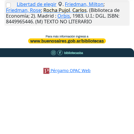
Libertad de elegir
.
Friedman, Milton
;
Friedman, Rose
;
Rocha
Pujol
,
Carlos
. (Biblioteca de
Economía; 2).
Madrid
:
Orbis
,
1983
.
U.I.
: DGL. ISBN:
8449965446. (M) TEXTO NO LITERARIO
Pérgamo OPAC Web