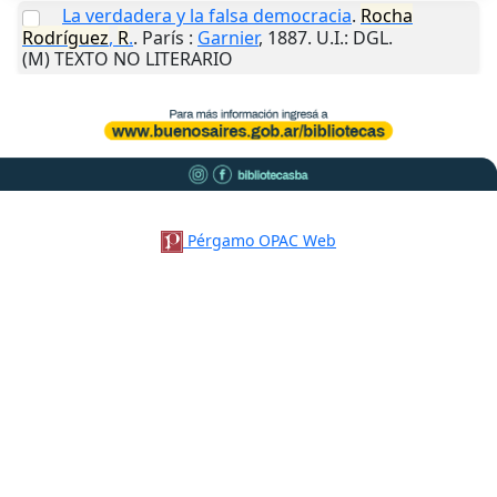
La verdadera y la falsa democracia
.
Rocha
Rodríguez
,
R
.
.
París
:
Garnier
,
1887
.
U.I.
: DGL.
(M) TEXTO NO LITERARIO
Pérgamo OPAC Web