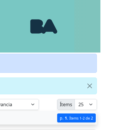
Ítems
p.
1
.
2
Ítems 1-2 de