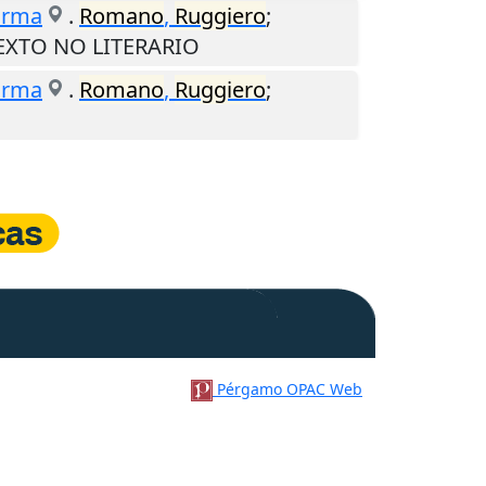
orma
.
Romano
,
Ruggiero
;
 TEXTO NO LITERARIO
orma
.
Romano
,
Ruggiero
;
Pérgamo OPAC Web