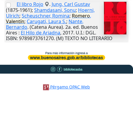
El libro Rojo
.
Jung, Carl Gustav
(1875-1961);
Shamdasani, Sonu
;
Hoerni,
Ulrich
;
Scheuschner, Romina
;
Romero
,
Valentín
;
Carugati, Laura S.
;
Nante,
Bernardo
. (Catena Aurea). 2a. ed.
Buenos
Aires
:
El Hilo de Ariadna
,
2017
.
U.I.
: DGL.
ISBN: 9789873761270. (M) TEXTO NO LITERARIO
Pérgamo OPAC Web