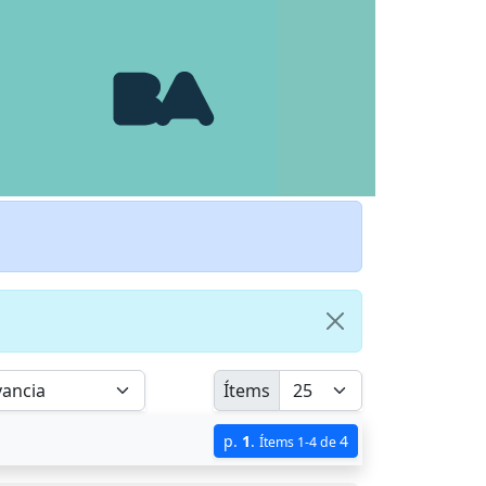
Ítems
p.
1
.
4
Ítems 1-4 de