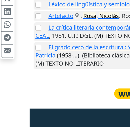
Léxico de lingüística y semiolo
Artefacto
.
Rosa
,
Nicolás
.
Ro
La crítica literaria contempor
CEAL
,
1981
.
U.I.
: DGL. (M) TEXTO 
El grado cero de la escritura :
Patricia
(1958-...). (Biblioteca clásic
(M) TEXTO NO LITERARIO