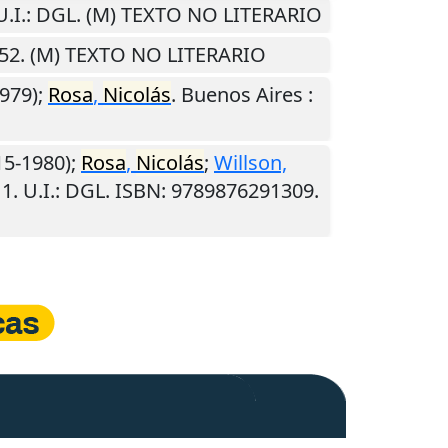
U.I.
: DGL. (M) TEXTO NO LITERARIO
652. (M) TEXTO NO LITERARIO
979);
Rosa
,
Nicolás
.
Buenos Aires
:
15-1980);
Rosa
,
Nicolás
;
Willson,
11
.
U.I.
: DGL. ISBN: 9789876291309.