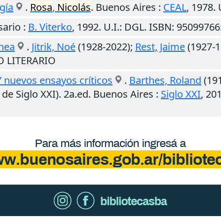
gía
.
Rosa
,
Nicolás
.
Buenos Aires
:
CEAL
,
1978
.
sario
:
B. Viterko
,
1992
.
U.I.
: DGL. ISBN: 9509976
ánea
.
Jitrik, Noé
(1928-2022);
Rest, Jaime
(1927-1
NO LITERARIO
 Y nuevos ensayos críticos
.
Barthes, Roland
(19
a de Siglo XXI). 2a.ed.
Buenos Aires
:
Siglo XXI
,
20