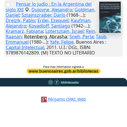
Pensar lo judío : En la Argentina del
siglo XXI
.
Dujovne, Alejandro
;
Goldman,
Daniel
;
Sztajnszrajber, Darío
(1968-...);
Dreizik, Pablo
;
Erdei, Ezequiel
;
Kaufman,
Alejandro
;
Kovadloff, Santiago
(1942-...);
Kramarz, Fabiana
;
Lotersztain, Israel
;
Rein,
Raanan
;
Rotenberg
,
Abrasha
;
Sneh, Perla
;
Taub,
Emmanuel
(1980-...);
Yafe, Felipe
.
Buenos Aires
:
Capital Intelectual
,
2011
.
U.I.
: DGL. ISBN:
9789876142809. (M) TEXTO NO LITERARIO
Pérgamo OPAC Web