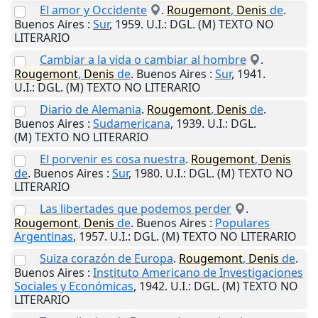
El amor y Occidente
.
Rougemont
,
Denis
de
.
Buenos Aires
:
Sur
,
1959
.
U.I.
: DGL. (M) TEXTO NO
LITERARIO
Cambiar a la vida o cambiar al hombre
.
Rougemont
,
Denis
de
.
Buenos Aires
:
Sur
,
1941
.
U.I.
: DGL. (M) TEXTO NO LITERARIO
Diario de Alemania
.
Rougemont
,
Denis
de
.
Buenos Aires
:
Sudamericana
,
1939
.
U.I.
: DGL.
(M) TEXTO NO LITERARIO
El porvenir es cosa nuestra
.
Rougemont
,
Denis
de
.
Buenos Aires
:
Sur
,
1980
.
U.I.
: DGL. (M) TEXTO NO
LITERARIO
Las libertades que podemos perder
.
Rougemont
,
Denis
de
.
Buenos Aires
:
Populares
Argentinas
,
1957
.
U.I.
: DGL. (M) TEXTO NO LITERARIO
Suiza corazón de Europa
.
Rougemont
,
Denis
de
.
Buenos Aires
:
Instituto Americano de Investigaciones
Sociales y Económicas
,
1942
.
U.I.
: DGL. (M) TEXTO NO
LITERARIO