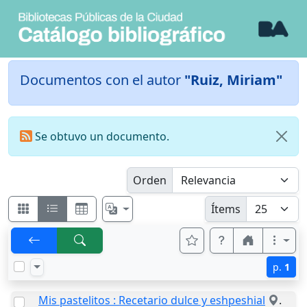
Documentos con el autor
"Ruiz, Miriam"
Se obtuvo un documento.
Orden
Ítems
p.
1
Mis pastelitos : Recetario dulce y eshpeshial
.