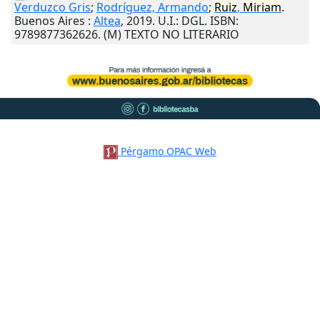
Verduzco Gris
;
Rodríguez, Armando
;
Ruiz
,
Miriam
.
Buenos Aires
:
Altea
,
2019
.
U.I.
: DGL. ISBN:
9789877362626. (M) TEXTO NO LITERARIO
Pérgamo OPAC Web