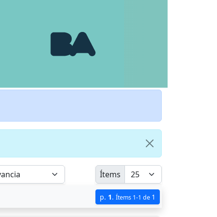
Ítems
p.
1
.
1
Ítems 1-1 de