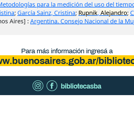
: Metodologías para la medición del uso del tiem
istina
;
García Sainz, Cristina
;
Rupnik
,
Alejandro
;
C
os Aires]
:
Argentina. Consejo Nacional de la Mu