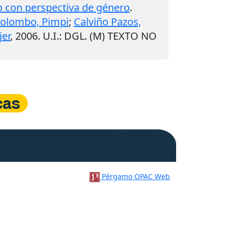
po con perspectiva de género
.
olombo, Pimpi
;
Calviño Pazos,
jer
,
2006
.
U.I.
: DGL. (M) TEXTO NO
Pérgamo OPAC Web