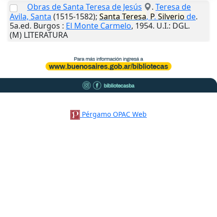
Obras de Santa Teresa de Jesús
.
Teresa de
Avila, Santa
(1515-1582);
Santa
Teresa
,
P
.
Silverio
de
.
5a.ed.
Burgos
:
El Monte Carmelo
,
1954
.
U.I.
: DGL.
(M) LITERATURA
Pérgamo OPAC Web