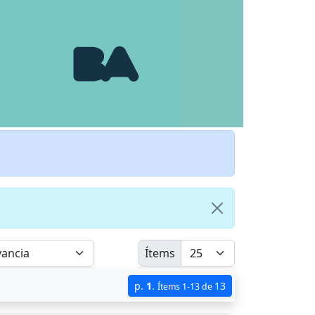
Ítems
p.
1
.
13
Ítems 1-13 de