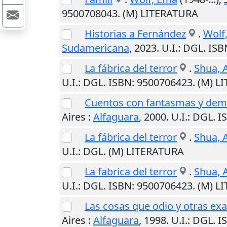
9500708043. (M) LITERATURA
Historias a Fernández
.
Wolf
Sudamericana
,
2023
.
U.I.
: DGL. IS
La fábrica del terror
.
Shua, 
U.I.
: DGL. ISBN: 9500706423. (M) 
Cuentos con fantasmas y demon
Aires
:
Alfaguara
,
2000
.
U.I.
: DGL. 
La fábrica del terror
.
Shua, 
U.I.
: DGL. (M) LITERATURA
La fabrica del terror
.
Shua, 
U.I.
: DGL. ISBN: 9500706423. (M) 
Las cosas que odio y otras ex
Aires
:
Alfaguara
,
1998
.
U.I.
: DGL. 