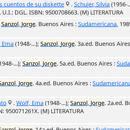
s cuentos de su diskette
.
Schujer, Silvia
(1956-..
.
U.I.
: DGL. ISBN: 9500708663. (M) LITERATURA
;
Sanzol
,
Jorge
.
Buenos Aires
:
Sudamericana
,
198
, Ema
(1948-...);
Sanzol
,
Jorge
. 3a.ed.
Buenos Aire
1948-...);
Sanzol
,
Jorge
. 5a.ed.
Buenos Aires
:
Suda
Sanzol
,
Jorge
. 4a.ed.
Buenos Aires
:
Sudamerican
ato
.
Wolf, Ema
(1948-...);
Sanzol
,
Jorge
. 2a.ed.
B
BN: 950071261X. (M) LITERATURA
Sanzol
,
Jorge
. 14a ed.
Buenos Aires
:
Sudamerica