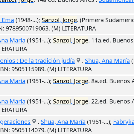
, Ema
(1948-...);
Sanzol
,
Jorge
. (Primera Sudameric
BN: 9789500719063. (M) LITERATURA
Ana María
(1951-...);
Sanzol
,
Jorge
. 11a.ed.
Buenos 
LITERATURA
ios : De la tradición judía
.
Shua, Ana María
(
ISBN: 9505115989. (M) LITERATURA
Ana María
(1951-...);
Sanzol
,
Jorge
. 8a.ed.
Buenos A
Ana María
(1951-...);
Sanzol
,
Jorge
. 22.ed.
Buenos A
LITERATURA
ageraciones
.
Shua, Ana María
(1951-...);
Fabryk
ISBN: 9505114079. (M) LITERATURA