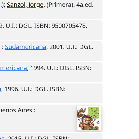
.);
Sanzol
,
Jorge
. (Primera). 4a.ed.
9
.
U.I.
: DGL. ISBN: 9500705478.
s
:
Sudamericana
,
2001
.
U.I.
: DGL.
mericana
,
1994
.
U.I.
: DGL. ISBN:
a
,
1996
.
U.I.
: DGL. ISBN:
uenos Aires
:
na
,
2015
.
U.I.
: DGL. ISBN: