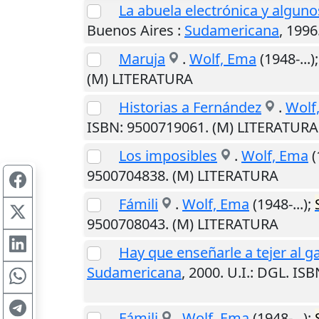
La abuela electrónica y alguno
Buenos Aires
:
Sudamericana
,
1996
Maruja
.
Wolf, Ema
(1948-...)
(M) LITERATURA
Historias a Fernández
.
Wolf
ISBN: 9500719061. (M) LITERATURA
Los imposibles
.
Wolf, Ema
(
9500704838. (M) LITERATURA
Fámili
.
Wolf, Ema
(1948-...);
9500708043. (M) LITERATURA
Hay que enseñarle a tejer al g
Sudamericana
,
2000
.
U.I.
: DGL. IS
Fámili
.
Wolf, Ema
(1948-...);