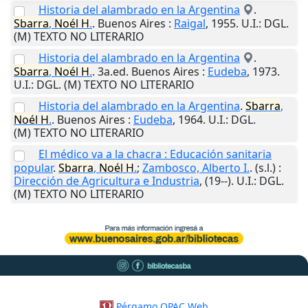
Historia del alambrado en la Argentina
.
Sbarra
,
Noél
H
.
.
Buenos Aires
:
Raigal
,
1955
.
U.I.
: DGL.
(M) TEXTO NO LITERARIO
Historia del alambrado en la Argentina
.
Sbarra
,
Noél
H
.
. 3a.ed.
Buenos Aires
:
Eudeba
,
1973
.
U.I.
: DGL. (M) TEXTO NO LITERARIO
Historia del alambrado en la Argentina
.
Sbarra
,
Noél
H
.
.
Buenos Aires
:
Eudeba
,
1964
.
U.I.
: DGL.
(M) TEXTO NO LITERARIO
El médico va a la chacra : Educación sanitaria
popular
.
Sbarra
,
Noél
H
.
;
Zambosco, Alberto I.
.
(s.l.)
:
Dirección de Agricultura e Industria
,
(19--)
.
U.I.
: DGL.
(M) TEXTO NO LITERARIO
Pérgamo OPAC Web