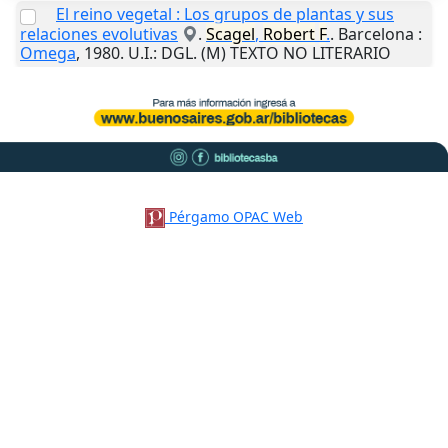
El reino vegetal : Los grupos de plantas y sus
relaciones evolutivas
.
Scagel
,
Robert
F
.
.
Barcelona
:
Omega
,
1980
.
U.I.
: DGL. (M) TEXTO NO LITERARIO
Pérgamo OPAC Web