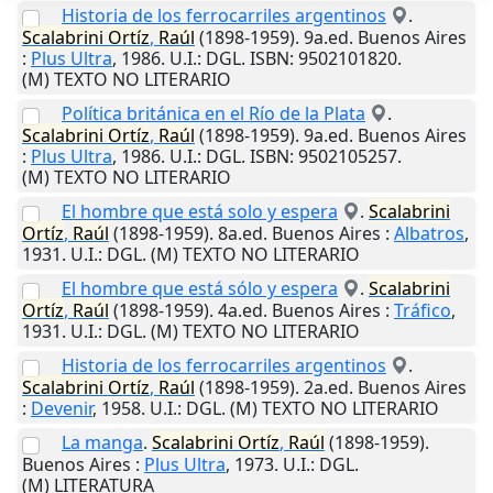
Historia de los ferrocarriles argentinos
.
Scalabrini
Ortíz
,
Raúl
(1898-1959). 9a.ed.
Buenos Aires
:
Plus Ultra
,
1986
.
U.I.
: DGL. ISBN: 9502101820.
(M) TEXTO NO LITERARIO
Política británica en el Río de la Plata
.
Scalabrini
Ortíz
,
Raúl
(1898-1959). 9a.ed.
Buenos Aires
:
Plus Ultra
,
1986
.
U.I.
: DGL. ISBN: 9502105257.
(M) TEXTO NO LITERARIO
El hombre que está solo y espera
.
Scalabrini
Ortíz
,
Raúl
(1898-1959). 8a.ed.
Buenos Aires
:
Albatros
,
1931
.
U.I.
: DGL. (M) TEXTO NO LITERARIO
El hombre que está sólo y espera
.
Scalabrini
Ortíz
,
Raúl
(1898-1959). 4a.ed.
Buenos Aires
:
Tráfico
,
1931
.
U.I.
: DGL. (M) TEXTO NO LITERARIO
Historia de los ferrocarriles argentinos
.
Scalabrini
Ortíz
,
Raúl
(1898-1959). 2a.ed.
Buenos Aires
:
Devenir
,
1958
.
U.I.
: DGL. (M) TEXTO NO LITERARIO
La manga
.
Scalabrini
Ortíz
,
Raúl
(1898-1959).
Buenos Aires
:
Plus Ultra
,
1973
.
U.I.
: DGL.
(M) LITERATURA