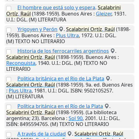
El hombre que está solo y espera
.
Scalabrini
Ortíz
,
Raúl
(1898-1959).
Buenos Aires
:
Gleizer
,
1931
.
U.I.
: DGL. (M) LITERATURA
Yrigoyen y Perón
.
Scalabrini
Ortíz
,
Raúl
(1898-
1959).
Buenos Aires
:
Plus Ultra
,
1972
.
U.I.
: DGL.
(M) TEXTO NO LITERARIO
Historia de los ferrocarriles argentinos
.
Scalabrini
Ortíz
,
Raúl
(1898-1959).
Buenos Aires
:
Reconquista
,
1940
.
U.I.
: DGL. (M) TEXTO NO
LITERARIO
Politica británica en el Rio de La Plata
.
Scalabrini
Ortíz
,
Raúl
(1898-1959). 9a. ed.
Buenos Aires
:
Plus Ultra
,
1981
.
U.I.
: DGL. ISBN: 9502105257.
(M) LITERATURA
Política británica en el Río de la Plata
.
Scalabrini
Ortíz
,
Raúl
(1898-1959). (La biblioteca
argentina; 23).
Barcelona
:
Sol 90
,
2001
.
U.I.
: DGL.
ISBN: 8495594765. (M) TEXTO NO LITERARIO
A través de la ciudad
.
Scalabrini
Ortíz
,
Raúl