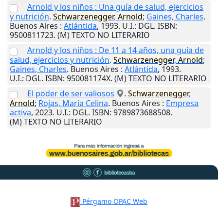
Arnold y los niños : Una guía de salud, ejercicios
y nutrición
.
Schwarzenegger
,
Arnold
;
Gaines, Charles
.
Buenos Aires
:
Atlántida
,
1993
.
U.I.
: DGL. ISBN:
9500811723. (M) TEXTO NO LITERARIO
Arnold y los niños : De 11 a 14 años, una guía de
salud, ejercicios y nutrición
.
Schwarzenegger
,
Arnold
;
Gaines, Charles
.
Buenos Aires
:
Atlántida
,
1993
.
U.I.
: DGL. ISBN: 950081174X. (M) TEXTO NO LITERARIO
El poder de ser valiosos
.
Schwarzenegger
,
Arnold
;
Rojas, María Celina
.
Buenos Aires
:
Empresa
activa
,
2023
.
U.I.
: DGL. ISBN: 9789873688508.
(M) TEXTO NO LITERARIO
Pérgamo OPAC Web